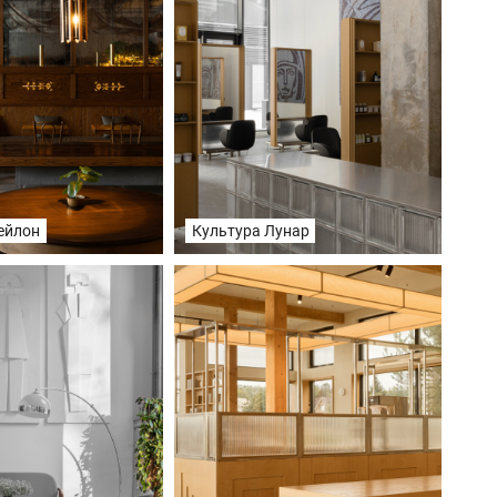
ейлон
Культура Лунар