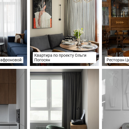
Квартира по проекту Ольги
Погосян
Ресторан Ц
Сафроновой