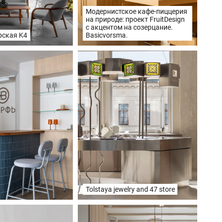
Модернистское кафе-пиццерия
на природе: проект FruitDesign
с акцентом на созерцание.
рская K4
Basicvorsma.
Tolstaya jewelry and 47 store