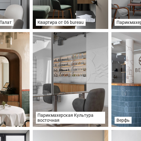
 Талат
Квартира от 06 bureau
Парикмахе
Парикмахерская Культура
восточная
Верфь